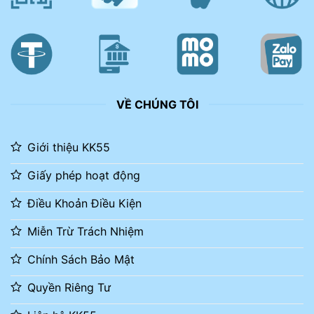
VỀ CHÚNG TÔI
Giới thiệu KK55
Giấy phép hoạt động
Điều Khoản Điều Kiện
Miễn Trừ Trách Nhiệm
Chính Sách Bảo Mật
Quyền Riêng Tư