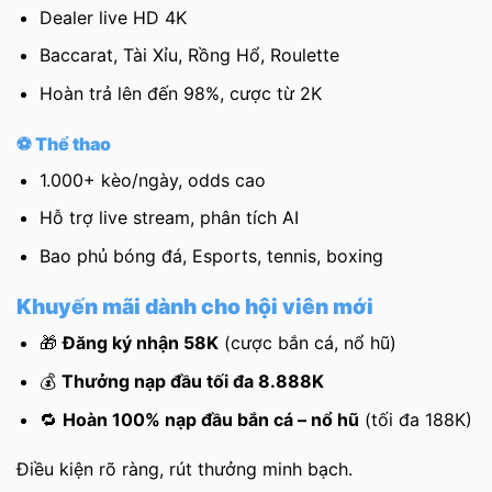
Dealer live HD 4K
Baccarat, Tài Xỉu, Rồng Hổ, Roulette
Hoàn trả lên đến 98%, cược từ 2K
⚽ Thể thao
1.000+ kèo/ngày, odds cao
Hỗ trợ live stream, phân tích AI
Bao phủ bóng đá, Esports, tennis, boxing
Khuyến mãi dành cho hội viên mới
🎁
Đăng ký nhận 58K
(cược bắn cá, nổ hũ)
💰
Thưởng nạp đầu tối đa 8.888K
🔁
Hoàn 100% nạp đầu bắn cá – nổ hũ
(tối đa 188K)
Điều kiện rõ ràng, rút thưởng minh bạch.