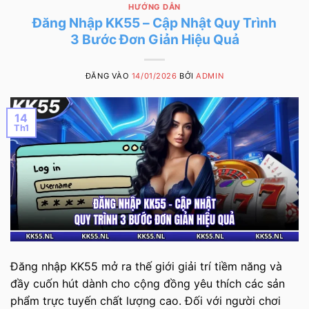
HƯỚNG DẪN
Đăng Nhập KK55 – Cập Nhật Quy Trình
3 Bước Đơn Giản Hiệu Quả
ĐĂNG VÀO
14/01/2026
BỞI
ADMIN
14
Th1
Đăng nhập KK55 mở ra thế giới giải trí tiềm năng và
đầy cuốn hút dành cho cộng đồng yêu thích các sản
phẩm trực tuyến chất lượng cao. Đối với người chơi