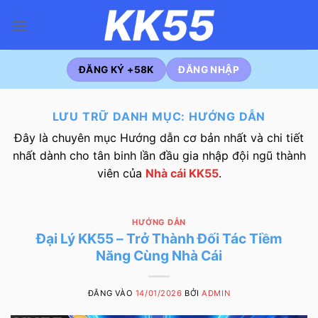
Bỏ
qua
nội
dung
ĐĂNG KÝ +58K
ĐĂNG NHẬP
LƯU TRỮ DANH MỤC:
HƯỚNG DẪN
Đây là chuyên mục Hướng dẫn cơ bản nhất và chi tiết
nhất dành cho tân binh lần đầu gia nhập đội ngũ thành
viên của
Nhà cái KK55
.
HƯỚNG DẪN
Đại Lý KK55 – Trở Thành Đối Tác Tiềm
Năng Cùng Nhà Cái
ĐĂNG VÀO
14/01/2026
BỞI
ADMIN