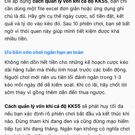
Để áp dụng
cách quản lý vốn khi cá độ KK55
, bạn chỉ
cần dùng một file excel đơn giản hoặc ứng dụng ghi
chú là đủ. Hãy ghi cụ thể ngày cược, số tiền đặt, kết
quả và lý do vào kèo đó. Sau 10 phiên chơi, bạn sẽ bất
ngờ vì thói quen này giúp mình tiết kiệm được khá
nhiều tiền.
Ưu tiên vốn chơi ngắn hạn an toàn
Không nên dồn hết tiền cho những kế hoạch cược kéo
dài hàng tuần mà thiếu linh hoạt trước các biến động.
Người chơi mới nên ưu tiên lối đánh ngắn trong 1-3
kèo mỗi ngày để dễ kiểm soát. Khi có lãi, hãy chốt lời
sớm thay vì gồng thêm dẫn đến thua ngược.
Cách quản lý vốn khi cá độ KK55
sẽ phát huy tối đa
nếu bạn xác định rõ phiên chơi bắt đầu và kết thúc khi
nào. Đừng tham khi đang đen và cũng đừng mạo hiểm
tiếp tục khi đang thắng. Ngắn hạn không có nghĩa chơi