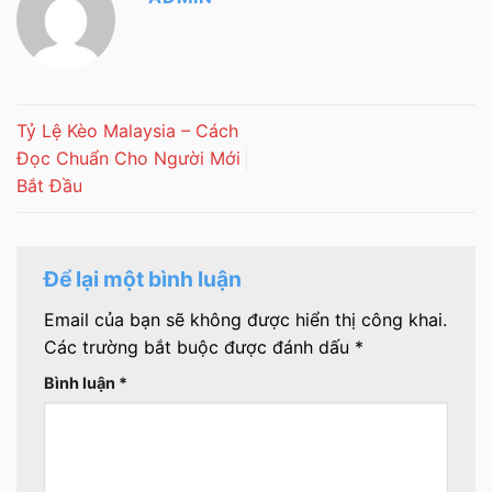
Tỷ Lệ Kèo Malaysia – Cách
Đọc Chuẩn Cho Người Mới
Bắt Đầu
Để lại một bình luận
Email của bạn sẽ không được hiển thị công khai.
Các trường bắt buộc được đánh dấu
*
Bình luận
*