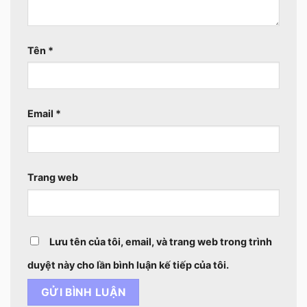
Tên
*
Email
*
Trang web
Lưu tên của tôi, email, và trang web trong trình
duyệt này cho lần bình luận kế tiếp của tôi.