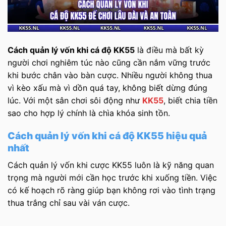
Cách quản lý vốn khi cá độ KK55
là điều mà bất kỳ
người chơi nghiêm túc nào cũng cần nắm vững trước
khi bước chân vào bàn cược. Nhiều người không thua
vì kèo xấu mà vì dồn quá tay, không biết dừng đúng
lúc. Với một sân chơi sôi động như
KK55
, biết chia tiền
sao cho hợp lý chính là chìa khóa sinh tồn.
Cách quản lý vốn khi cá độ KK55 hiệu quả
nhất
Cách quản lý vốn khi cược KK55 luôn là kỹ năng quan
trọng mà người mới cần học trước khi xuống tiền. Việc
có kế hoạch rõ ràng giúp bạn không rơi vào tình trạng
thua trắng chỉ sau vài ván cược.