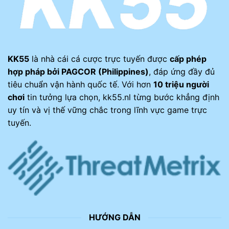
KK55
là nhà cái cá cược trực tuyến được
cấp phép
hợp pháp bởi PAGCOR (Philippines)
, đáp ứng đầy đủ
tiêu chuẩn vận hành quốc tế. Với hơn
10 triệu người
chơi
tin tưởng lựa chọn, kk55.nl từng bước khẳng định
uy tín và vị thế vững chắc trong lĩnh vực game trực
tuyến.
HƯỚNG DẪN