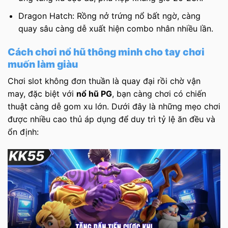
Dragon Hatch: Rồng nở trứng nổ bất ngờ, càng
quay sâu càng dễ xuất hiện combo nhân nhiều lần.
Cách chơi nổ hũ thông minh cho tay chơi
muốn làm giàu
Chơi slot không đơn thuần là quay đại rồi chờ vận
may, đặc biệt với
nổ hũ PG
, bạn càng chơi có chiến
thuật càng dễ gom xu lớn. Dưới đây là những mẹo chơi
được nhiều cao thủ áp dụng để duy trì tỷ lệ ăn đều và
ổn định: