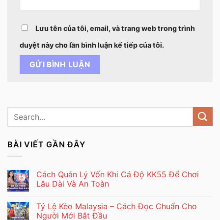
Lưu tên của tôi, email, và trang web trong trình
duyệt này cho lần bình luận kế tiếp của tôi.
BÀI VIẾT GẦN ĐÂY
Cách Quản Lý Vốn Khi Cá Độ KK55 Để Chơi
Lâu Dài Và An Toàn
Tỷ Lệ Kèo Malaysia – Cách Đọc Chuẩn Cho
Người Mới Bắt Đầu