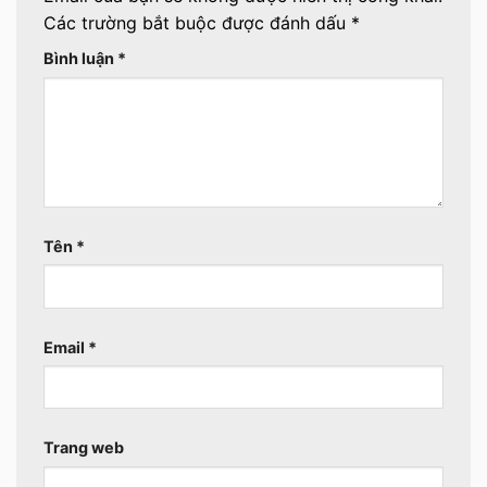
Các trường bắt buộc được đánh dấu
*
Bình luận
*
Tên
*
Email
*
Trang web