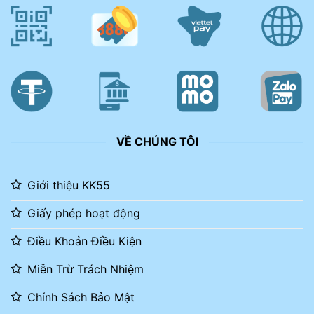
VỀ CHÚNG TÔI
Giới thiệu KK55
Giấy phép hoạt động
Điều Khoản Điều Kiện
Miễn Trừ Trách Nhiệm
Chính Sách Bảo Mật