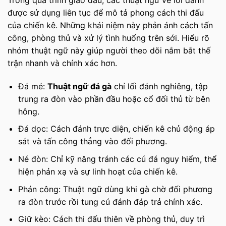
được sử dụng liên tục để mô tả phong cách thi đấu
của chiến kê. Những khái niệm này phản ánh cách tấn
công, phòng thủ và xử lý tình huống trên sới. Hiểu rõ
nhóm thuật ngữ này giúp người theo dõi nắm bắt thế
trận nhanh và chính xác hơn.
Đá mé:
Thuật ngữ đá gà
chỉ lối đánh nghiêng, tập
trung ra đòn vào phần đầu hoặc cổ đối thủ từ bên
hông.
Đá dọc: Cách đánh trực diện, chiến kê chủ động áp
sát và tấn công thẳng vào đối phương.
Né đòn: Chỉ kỹ năng tránh các cú đá nguy hiểm, thể
hiện phản xạ và sự linh hoạt của chiến kê.
Phản công: Thuật ngữ dùng khi gà chờ đối phương
ra đòn trước rồi tung cú đánh đáp trả chính xác.
Giữ kèo: Cách thi đấu thiên về phòng thủ, duy trì