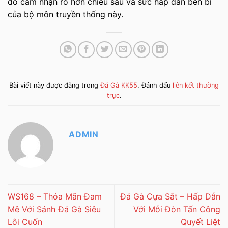
đó cảm nhận rõ hơn chiều sâu và sức hấp dẫn bền bỉ
của bộ môn truyền thống này.
Bài viết này được đăng trong
Đá Gà KK55
. Đánh dấu
liên kết thường
trực
.
ADMIN
WS168 – Thỏa Mãn Đam
Đá Gà Cựa Sắt – Hấp Dẫn
Mê Với Sảnh Đá Gà Siêu
Với Mỗi Đòn Tấn Công
Lôi Cuốn
Quyết Liệt