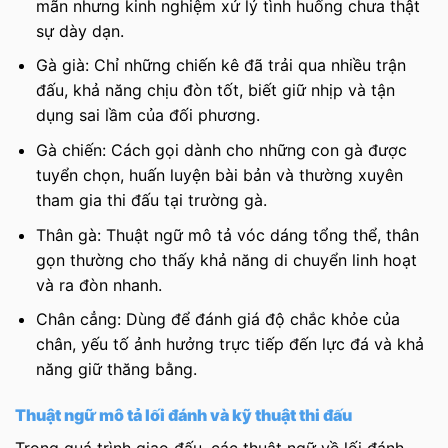
mãn nhưng kinh nghiệm xử lý tình huống chưa thật
sự dày dạn.
Gà già: Chỉ những chiến kê đã trải qua nhiều trận
đấu, khả năng chịu đòn tốt, biết giữ nhịp và tận
dụng sai lầm của đối phương.
Gà chiến: Cách gọi dành cho những con gà được
tuyển chọn, huấn luyện bài bản và thường xuyên
tham gia thi đấu tại trường gà.
Thân gà: Thuật ngữ mô tả vóc dáng tổng thể, thân
gọn thường cho thấy khả năng di chuyển linh hoạt
và ra đòn nhanh.
Chân cẳng: Dùng để đánh giá độ chắc khỏe của
chân, yếu tố ảnh hưởng trực tiếp đến lực đá và khả
năng giữ thăng bằng.
Thuật ngữ mô tả lối đánh và kỹ thuật thi đấu
Trong quá trình giao đấu, các thuật ngữ về lối đánh