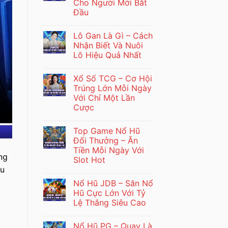
Cho Người Mới Bắt
Đầu
Lô Gan Là Gì – Cách
Nhận Biết Và Nuôi
Lô Hiệu Quả Nhất
Xổ Số TCG – Cơ Hội
Trúng Lớn Mỗi Ngày
Với Chỉ Một Lần
Cược
Top Game Nổ Hũ
Đổi Thưởng – Ăn
Tiền Mỗi Ngày Với
ng
Slot Hot
êu
Nổ Hũ JDB – Săn Nổ
Hũ Cực Lớn Với Tỷ
Lệ Thắng Siêu Cao
Nổ Hũ PG – Quay Là