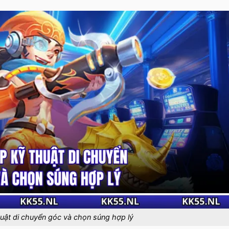
huật di chuyển góc và chọn súng hợp lý