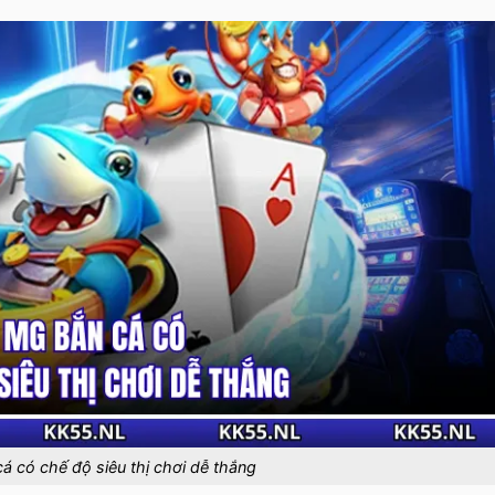
á có chế độ siêu thị chơi dễ thắng