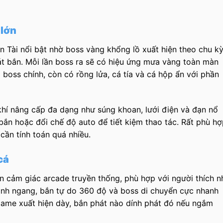
 lớn
n Tài nổi bật nhờ boss vàng khổng lồ xuất hiện theo chu kỳ
át bắn. Mỗi lần boss ra sẽ có hiệu ứng mưa vàng toàn màn
 boss chính, còn có rồng lửa, cá tía và cá hộp ẩn với phần
khí nâng cấp đa dạng như súng khoan, lưới điện và đạn nổ
bắn hoặc đổi chế độ auto để tiết kiệm thao tác. Rất phù h
cần tính toán quá nhiều.
cá
ện cảm giác arcade truyền thống, phù hợp với người thích n
hình ngang, bắn tự do 360 độ và boss di chuyển cực nhanh
 game xuất hiện dày, bắn phát nào dính phát đó nếu ngắm