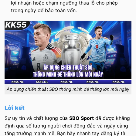
lợi nhuận hoặc chạm ngưỡng thua lỗ cho phép
trong ngày để bảo toàn vốn.
Áp dụng chiến thuật SBO thông minh để thắng lớn mỗi ngày
Lời kết
Sự uy tín và chất lượng của
SBO Sport
đã được khẳng
định qua số lượng người chơi đông đảo và ngày càng
tăng trưởng mạnh mẽ. Bạn hãy nhanh tay đăng ký tài