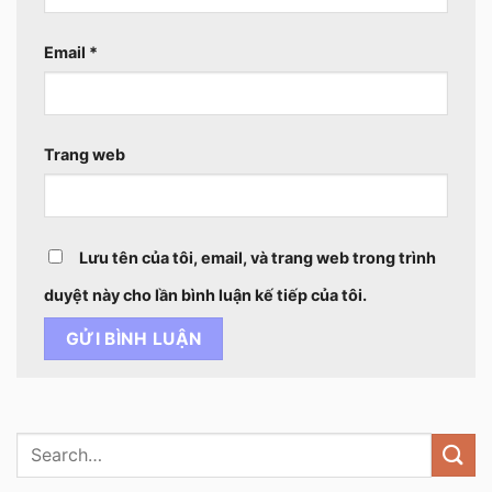
Email
*
Trang web
Lưu tên của tôi, email, và trang web trong trình
duyệt này cho lần bình luận kế tiếp của tôi.