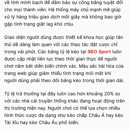
về tính minh bạch để đảm bảo sự công bằng tuyệt đối
cho mọi thành viên. Hệ thống máy chủ mạnh mẽ giúp
xử lý hàng triệu giao dịch mỗi giây mà không bao giờ
gặp tình trạng giật lag khó chịu.
Giao diện người dùng được thiết kế khoa học giúp tân
thủ dễ dàng làm quen với các thao tác đặt cược chỉ
trong vài phút. Các bảng tỷ lệ kèo tại
SBO Sport
luôn
được cập nhật liên tục theo thời gian thực để người
chơi nắm bắt diễn biến chính xác. Màu sắc hài hòa của
trang web giúp giảm thiểu tình trạng mỏi mắt khi
người dùng phải theo dõi bảng kèo trong thời gian dài.
Tỷ lệ trả thưởng tại đây luôn cao hơn khoảng 20% so
với các nhà cái truyền thống khác đang hoạt động trên
thị trường hiện nay. Người chơi có thể lựa chọn nhiều
hình thức cược đa dạng như kèo chấp Châu Á hay kèo
Tài Xỉu hay kèo Châu Âu phổ biến.