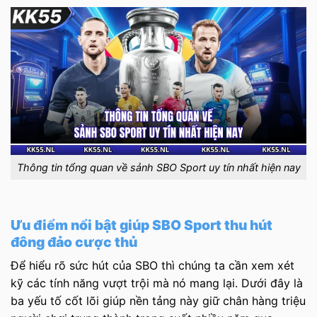
Thông tin tổng quan về sảnh SBO Sport uy tín nhất hiện nay
Ưu điểm nổi bật giúp SBO Sport thu hút
đông đảo cược thủ
Để hiểu rõ sức hút của SBO thì chúng ta cần xem xét
kỹ các tính năng vượt trội mà nó mang lại. Dưới đây là
ba yếu tố cốt lõi giúp nền tảng này giữ chân hàng triệu