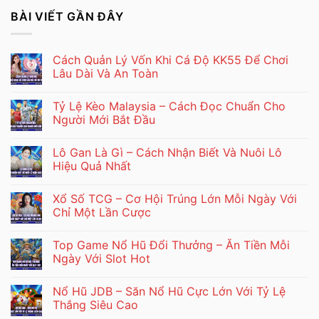
BÀI VIẾT GẦN ĐÂY
Cách Quản Lý Vốn Khi Cá Độ KK55 Để Chơi
Lâu Dài Và An Toàn
Tỷ Lệ Kèo Malaysia – Cách Đọc Chuẩn Cho
Người Mới Bắt Đầu
Lô Gan Là Gì – Cách Nhận Biết Và Nuôi Lô
Hiệu Quả Nhất
Xổ Số TCG – Cơ Hội Trúng Lớn Mỗi Ngày Với
Chỉ Một Lần Cược
Top Game Nổ Hũ Đổi Thưởng – Ăn Tiền Mỗi
Ngày Với Slot Hot
Nổ Hũ JDB – Săn Nổ Hũ Cực Lớn Với Tỷ Lệ
Thắng Siêu Cao