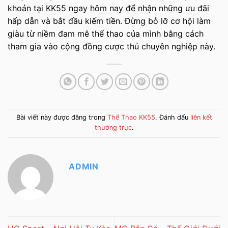
khoản tại KK55 ngay hôm nay để nhận những ưu đãi
hấp dẫn và bắt đầu kiếm tiền. Đừng bỏ lỡ cơ hội làm
giàu từ niềm đam mê thể thao của mình bằng cách
tham gia vào cộng đồng cược thủ chuyên nghiệp này.
Bài viết này được đăng trong
Thể Thao KK55
. Đánh dấu
liên kết
thường trực
.
ADMIN