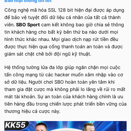
Bảo mật thông tin tốt
Công nghệ mã hóa SSL 128 bit hiện đại được áp dụng
để bảo vệ tuyệt đối dữ liệu cá nhân của tất cả thành
viên.
SBO Sport
cam kết không bao giờ chia sẻ thông
tin khách hàng cho bất kỳ bên thứ ba nào dưới mọi
hình thức khác nhau. Mọi giao dịch nạp rút tiền đều
được thực hiện qua cổng thanh toán an toàn và được
giám sát chặt chẽ bởi đội ngũ kỹ thuật.
Hệ thống tường lửa đa lớp giúp ngăn chặn mọi cuộc
tấn công mạng từ các hacker muốn xâm nhập vào cơ
sở dữ liệu. Người chơi SBO hoàn toàn yên tâm khi
tham gia đặt cược mà không phải lo lắng về rủi ro mất
mát tài khoản. Sự an toàn của khách hàng chính là ưu
tiên hàng đầu trong chiến lược phát triển bền vững của
thương hiệu cá cược này.