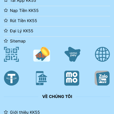
Tải App KK55
Nạp Tiền KK55
Rút Tiền KK55
Đại Lý KK55
Sitemap
VỀ CHÚNG TÔI
Giới thiệu KK55